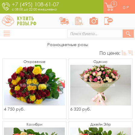
+7 (495) 108-61-07
0
0
Р
с 08:00 до 22:00 ежедневно
Разноцветные розы
По цене:
Откровение
Оделис
4 750
6 320
руб.
руб.
Колибри
Джейн Эйр