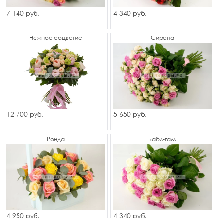
7 140
4 340
руб.
руб.
Нежное соцветие
Сирена
12 700
5 650
руб.
руб.
Ронда
Бабл-гам
4 950
4 340
руб.
руб.