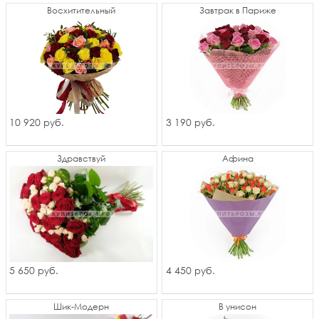
Восхитительный
Завтрак в Париже
10 920
3 190
руб.
руб.
Здравствуй
Афина
5 650
4 450
руб.
руб.
Шик-Модерн
В унисон