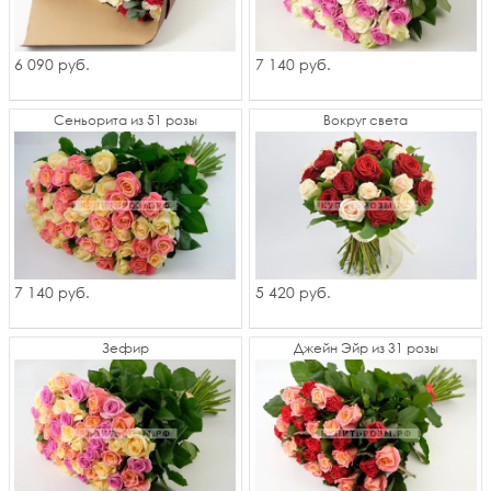
6 090
7 140
руб.
руб.
Сеньорита из 51 розы
Вокруг света
7 140
5 420
руб.
руб.
Зефир
Джейн Эйр из 31 розы