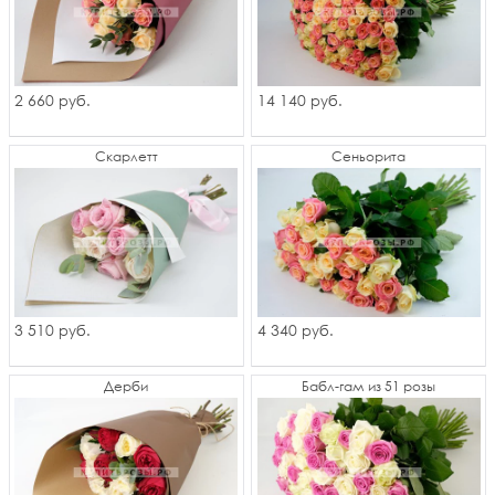
2 660
14 140
руб.
руб.
Скарлетт
Сеньорита
3 510
4 340
руб.
руб.
Дерби
Бабл-гам из 51 розы