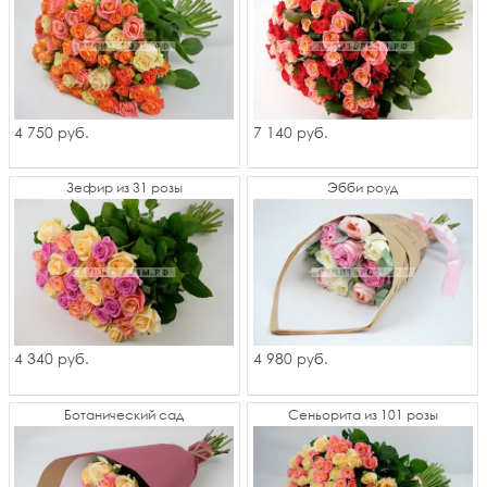
4 750
7 140
руб.
руб.
Зефир из 31 розы
Эбби роуд
4 340
4 980
руб.
руб.
Ботанический сад
Сеньорита из 101 розы