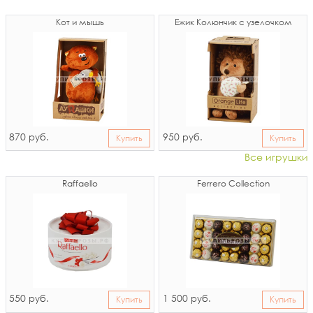
Кот и мышь
Ёжик Колюнчик с узелочком
870
950
руб.
руб.
Купить
Купить
Все игрушки
Raffaello
Ferrero Collection
550
1 500
руб.
руб.
Купить
Купить