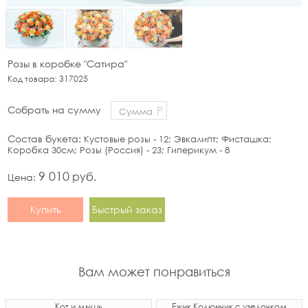
Розы в коробке "Сатира"
Код товара:
317025
Р
Собрать на сумму
Состав букета:
Кустовые розы - 12; Эвкалипт; Фисташка;
Коробка 30см; Розы (Россия) - 23; Гиперикум - 8
9 010
руб.
Цена:
Купить
Быстрый заказ
Вам может понравиться
Кот и мышь
Ёжик Колюнчик с узелочком