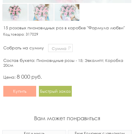
15 розовых пионовидных роз в коробке "Формула любви"
Код товара:
317029
Р
Собрать на сумму
Состав букета:
Пионовидные розы - 15; Эвкалипт; Коробка
20см
8 000
руб.
Цена:
Купить
Быстрый заказ
Вам может понравиться
Кот и мышь
Ёжик Колюнчик с узелочком