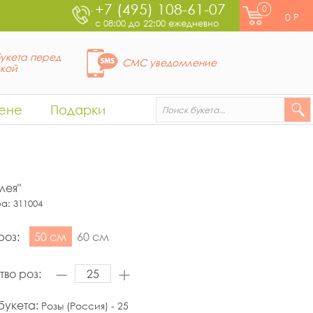
+7 (495) 108-61-07
0
0
Р
с 08:00 до 22:00 ежедневно
укета перед
СМС уведомление
вкой
ене
Подарки
лея"
ра:
311004
роз:
50 см
60 см
тво роз:
букета:
Розы (Россия) - 25