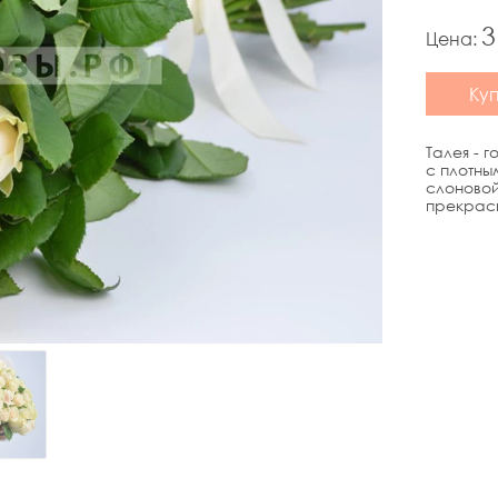
3
Цена:
Ку
Талея - 
с плотны
слоновой
прекрас