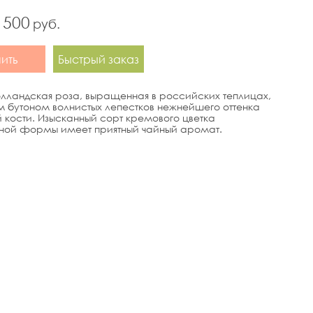
 500
руб.
пить
Быстрый заказ
голландская роза, выращенная в российских теплицах,
м бутоном волнистых лепестков нежнейшего оттенка
 кости. Изысканный сорт кремового цветка
ной формы имеет приятный чайный аромат.