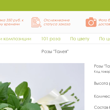
ка 350 руб. к
Отслеживание
Фото б
у времени
статуса заказа
доста
 и композиции
101 роза
По цвету
По ц
Розы "Талея"
Розы "Та
Код това
Высота 
Количес
Состав 