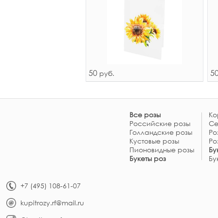
50
5
руб.
Все розы
Ко
Российские розы
Се
Голландские розы
Ро
Кустовые розы
Ро
Пионовидные розы
Бу
Букеты роз
Бу
+7 (495) 108-61-07
kupitrozy.rf@mail.ru