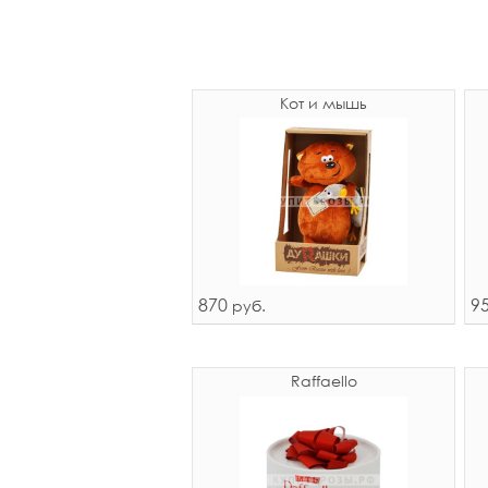
Кот и мышь
870
9
руб.
Raffaello