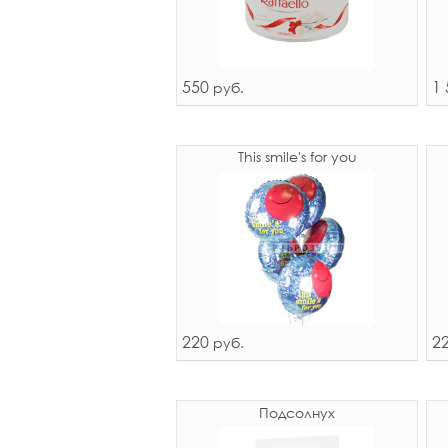
550
1 
руб.
This smile's for you
220
2
руб.
Подсолнух