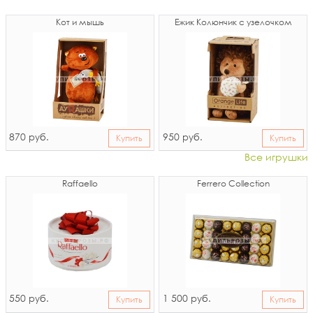
Кот и мышь
Ёжик Колюнчик с узелочком
870
950
руб.
руб.
Купить
Купить
Все игрушки
Raffaello
Ferrero Collection
550
1 500
руб.
руб.
Купить
Купить