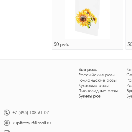
50
5
руб.
Все розы
Ко
Российские розы
Се
Голландские розы
Ро
Кустовые розы
Ро
Пионовидные розы
Бу
Букеты роз
Бу
+7 (495) 108-61-07
kupitrozy.rf@mail.ru