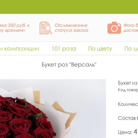
ка 350 руб. к
Отслеживание
Фото б
у времени
статуса заказа
доста
 и композиции
101 роза
По цвету
По ц
Букет роз "Версаль"
Букет и
Код това
Количес
Состав 
4
Цена: