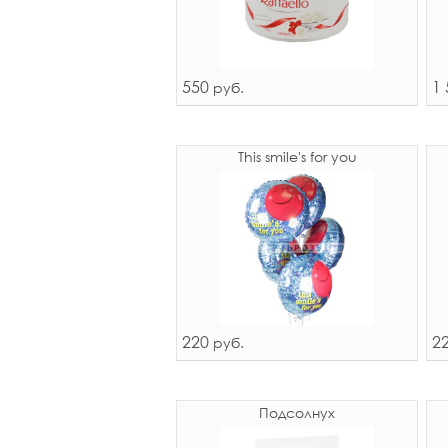
550
1 
руб.
This smile's for you
220
2
руб.
Подсолнух