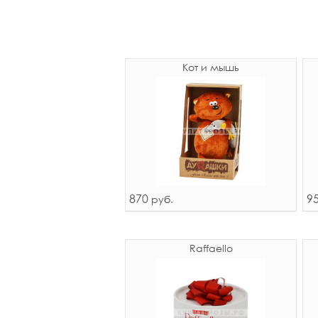
Кот и мышь
870
9
руб.
Raffaello