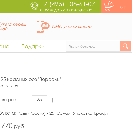
+7 (495) 108-61-07
0
0
Р
с 08:00 до 22:00 ежедневно
укета перед
СМС уведомление
вкой
ене
Подарки
з 25 красных роз "Версаль"
ра:
313138
тво роз:
букета:
Розы (Россия) - 25; Салал; Упаковка Крафт
 770
руб.