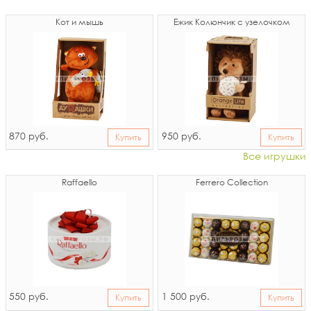
Кот и мышь
Ёжик Колюнчик с узелочком
870
950
руб.
руб.
Купить
Купить
Все игрушки
Raffaello
Ferrero Collection
550
1 500
руб.
руб.
Купить
Купить