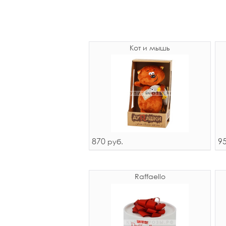
Кот и мышь
870
9
руб.
Raffaello