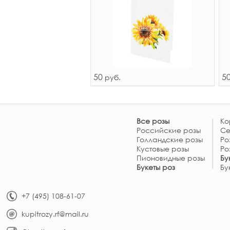
50
5
руб.
Все розы
Ко
Российские розы
Се
Голландские розы
Ро
Кустовые розы
Ро
Пионовидные розы
Бу
Букеты роз
Бу
+7 (495) 108-61-07
kupitrozy.rf@mail.ru