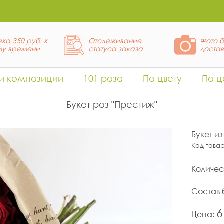
ка 350 руб. к
Отслеживание
Фото б
у времени
статуса заказа
доста
 и композиции
101 роза
По цвету
По ц
Букет роз "Престиж"
Букет и
Код това
Количес
Состав 
6
Цена: