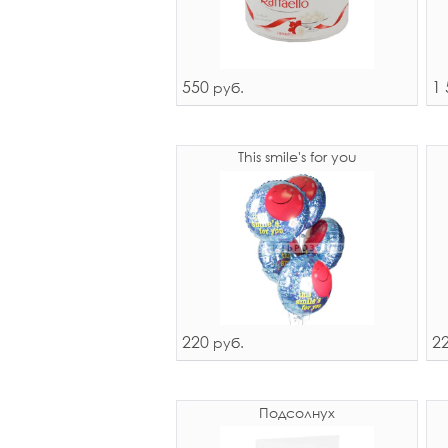
550
1 
руб.
This smile's for you
220
2
руб.
Подсолнух