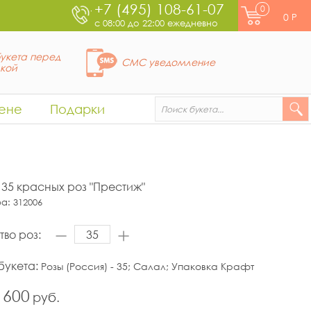
+7 (495) 108-61-07
0
0
Р
с 08:00 до 22:00 ежедневно
укета перед
СМС уведомление
вкой
ене
Подарки
з 35 красных роз "Престиж"
ра:
312006
тво роз:
букета:
Розы (Россия) - 35; Салал; Упаковка Крафт
 600
руб.