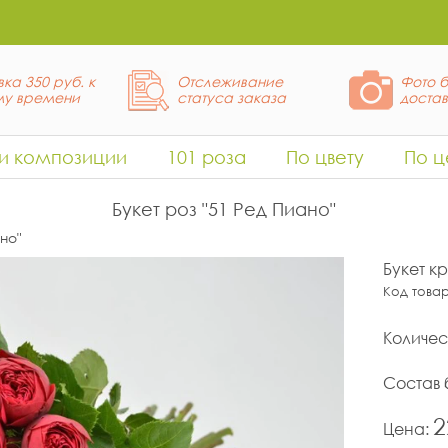
ка 350 руб. к
Отслеживание
Фото б
у времени
статуса заказа
доста
 и композиции
101 роза
По цвету
По ц
Букет роз "51 Ред Пиано"
но"
Букет к
Код това
Количес
Состав 
2
Цена: