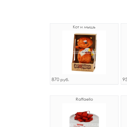
Кот и мышь
870
9
руб.
Raffaello