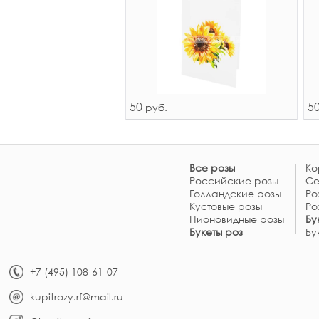
50
5
руб.
Все розы
Ко
Российские розы
Се
Голландские розы
Ро
Кустовые розы
Ро
Пионовидные розы
Бу
Букеты роз
Бу
+7 (495) 108-61-07
kupitrozy.rf@mail.ru