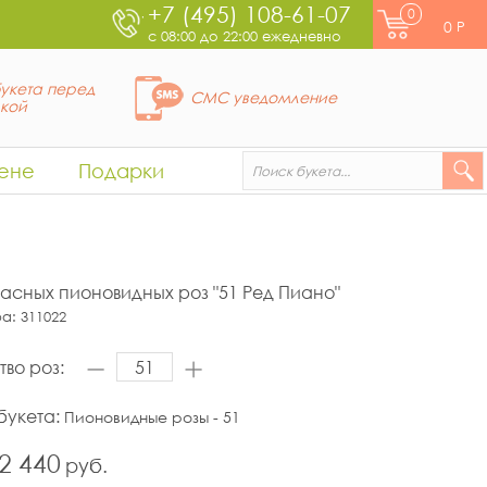
+7 (495) 108-61-07
0
0
Р
с 08:00 до 22:00 ежедневно
укета перед
СМС уведомление
вкой
ене
Подарки
расных пионовидных роз "51 Ред Пиано"
ра:
311022
тво роз:
букета:
Пионовидные розы - 51
2 440
руб.