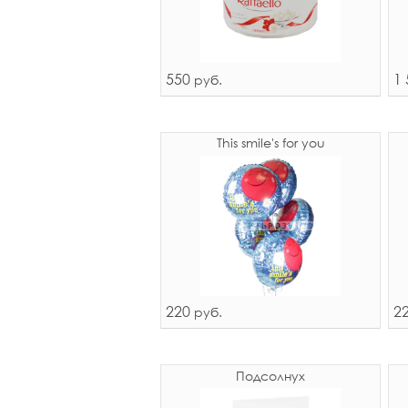
550
1 
руб.
This smile's for you
220
2
руб.
Подсолнух