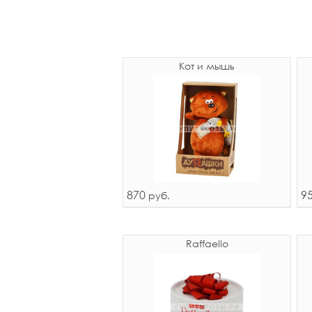
Кот и мышь
870
9
руб.
Raffaello