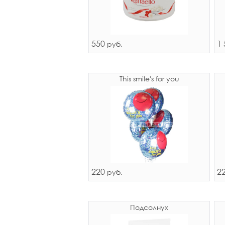
550
1 
руб.
This smile's for you
220
2
руб.
Подсолнух