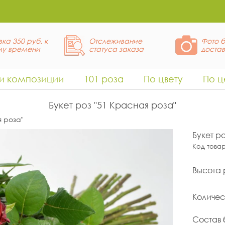
ка 350 руб. к
Отслеживание
Фото б
у времени
статуса заказа
доста
 и композиции
101 роза
По цвету
По ц
Букет роз "51 Красная роза"
я роза"
Букет р
Код това
Высота 
Количес
Состав 