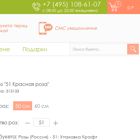
+7 (495) 108-61-07
0
0
Р
с 08:00 до 22:00 ежедневно
укета перед
СМС уведомление
вкой
ене
Подарки
оз "51 Красная роза"
ра:
313133
роз:
50 см
60 см
тво роз:
букета:
Розы (Россия) - 51; Упаковка Крафт