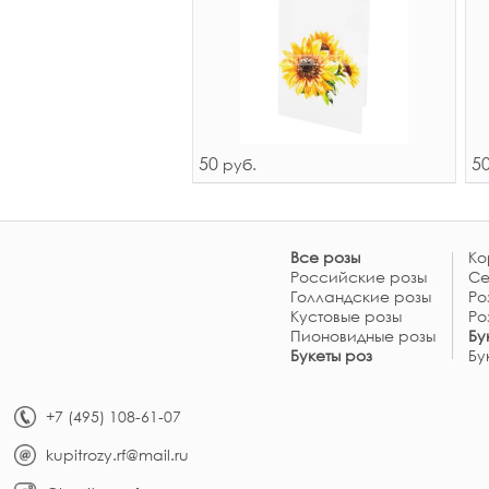
50
5
руб.
Все розы
Ко
Российские розы
Се
Голландские розы
Ро
Кустовые розы
Ро
Пионовидные розы
Бу
Букеты роз
Бу
+7 (495) 108-61-07
kupitrozy.rf@mail.ru