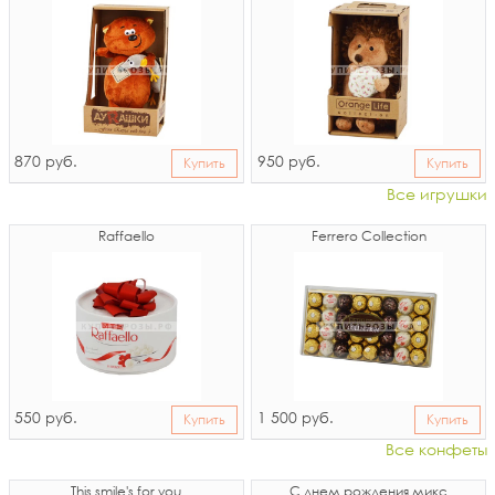
870
950
руб.
руб.
Купить
Купить
Все игрушки
Raffaello
Ferrero Collection
550
1 500
руб.
руб.
Купить
Купить
Все конфеты
This smile's for you
С днем рождения микс