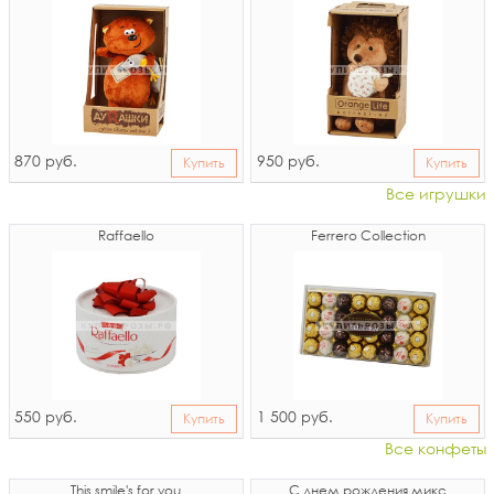
870
950
руб.
руб.
Купить
Купить
Все игрушки
Raffaello
Ferrero Collection
550
1 500
руб.
руб.
Купить
Купить
Все конфеты
This smile's for you
С днем рождения микс