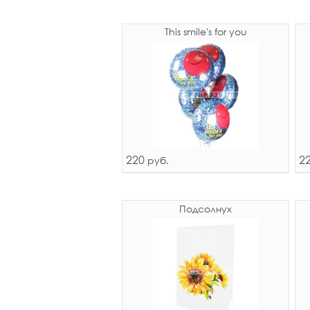
This smile's for you
220
2
руб.
Подсолнух